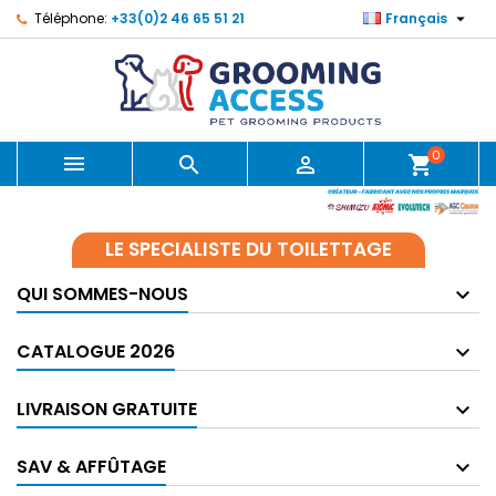

Téléphone:
+33(0)2 46 65 51 21
Français
0



shopping_cart
LE SPECIALISTE DU TOILETTAGE
QUI SOMMES-NOUS
CATALOGUE 2026
LIVRAISON GRATUITE
SAV & AFFÛTAGE