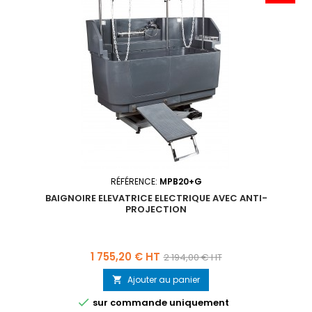
RÉFÉRENCE:
MPB20+G
BAIGNOIRE ELEVATRICE ELECTRIQUE AVEC ANTI-
PROJECTION
Prix
Prix
1 755,20 € HT
2 194,00 € HT
de
Ajouter au panier

base

sur commande uniquement