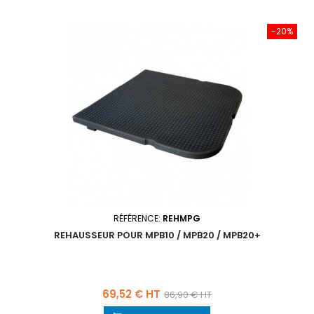
-20%
RÉFÉRENCE:
REHMPG
REHAUSSEUR POUR MPB10 / MPB20 / MPB20+
Prix
Prix
69,52 € HT
86,90 € HT
de