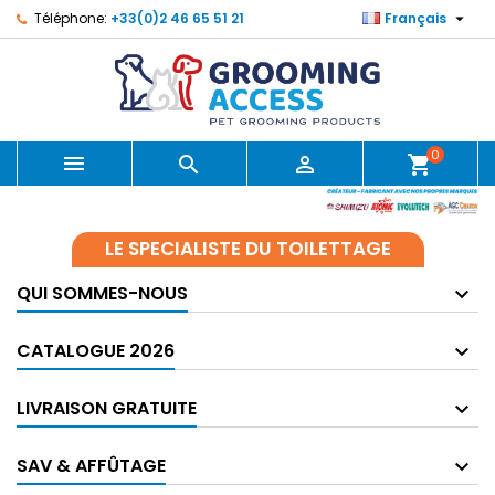

Téléphone:
+33(0)2 46 65 51 21
Français
0



shopping_cart
LE SPECIALISTE DU TOILETTAGE
QUI SOMMES-NOUS
CATALOGUE 2026
LIVRAISON GRATUITE
SAV & AFFÛTAGE