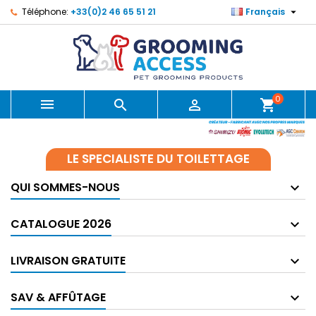

Téléphone:
+33(0)2 46 65 51 21
Français
0



shopping_cart
LE SPECIALISTE DU TOILETTAGE
QUI SOMMES-NOUS
CATALOGUE 2026
LIVRAISON GRATUITE
SAV & AFFÛTAGE