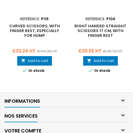
REFERENCE:
P115
REFERENCE:
P104
CURVED SCISSORS, WITH
RIGHT HANDED STRAIGHT
FINGER REST, ESPECIALLY
SCISSORS 17 CM, WITH
FOR HUMP
FINGER REST
Price
Regular
Price
Regular
€33.24 HT
€30.55 HT
€44.32 HT
€40.73 HT
price
price
Add to cart
Add to cart




In stock
In stock

INFORMATIONS

NOS SERVICES

VOTRE COMPTE