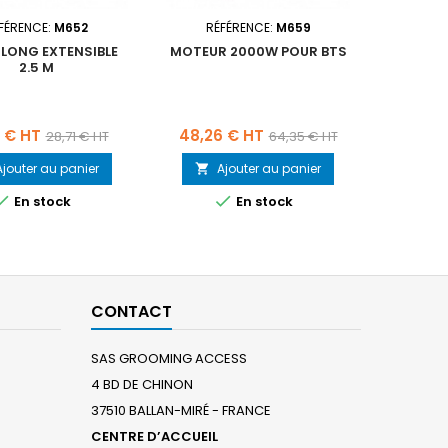
FÉRENCE:
M652
RÉFÉRENCE:
M659
RÉ
 LONG EXTENSIBLE
MOTEUR 2000W POUR BTS
BUSE DE
2.5 M
P
Prix
Prix
Prix
Prix
3 € HT
48,26 € HT
5,88
28,71 € HT
64,35 € HT
de
de
Ajouter au panier
Ajouter au panier
A


base
base


En stock
En stock
CONTACT
SAS GROOMING ACCESS
4 BD DE CHINON
37510 BALLAN-MIRÉ - FRANCE
CENTRE D’ACCUEIL