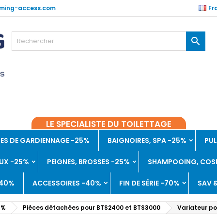
ming-access.com
Fr

LE SPECIALISTE DU TOILETTAGE
ES DE GARDIENNAGE -25%
BAIGNOIRES, SPA -25%
PUL
UX -25%
PEIGNES, BROSSES -25%
SHAMPOOING, COSM
-40%
ACCESSOIRES -40%
FIN DE SÉRIE -70%
SAV 
5%
Pièces détachées pour BTS2400 et BTS3000
Variateur p