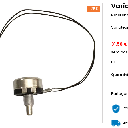
Vari
-25%
Référen
Variateu
31,58 €
sera pas
HT
Quantit
Partager
Pa
Liv