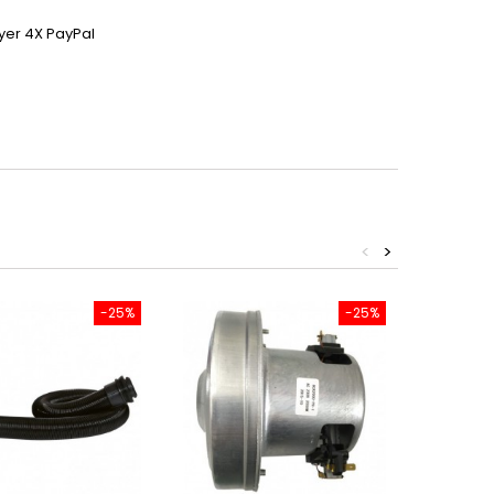
yer 4X PayPal
<
>
-25%
-25%