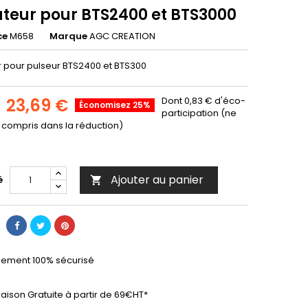
ateur pour BTS2400 et BTS3000
ce
M658
Marque
AGC CREATION
r pour pulseur BTS2400 et BTS300
23,69 €
Dont 0,83 € d'éco-
Économisez 25%
participation (ne
 compris dans la réduction)
Ajouter au panier
é

iement 100% sécurisé
raison Gratuite à partir de 69€HT*