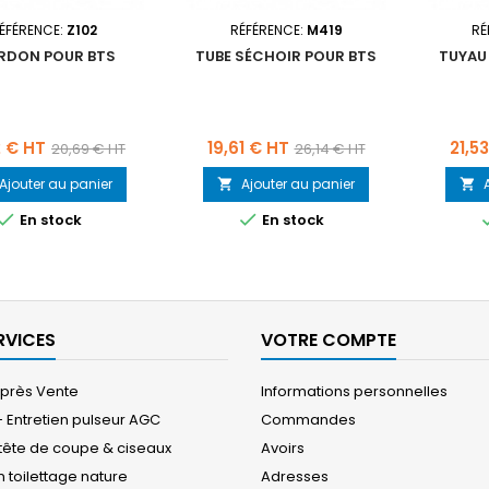
ÉFÉRENCE:
Z102
RÉFÉRENCE:
M419
RÉ
RDON POUR BTS
TUBE SÉCHOIR POUR BTS
TUYAU
Prix
Prix
Prix
Prix
2 € HT
19,61 € HT
21,5
20,69 € HT
26,14 € HT
de
de
Ajouter au panier
Ajouter au panier


base
base


En stock
En stock
RVICES
VOTRE COMPTE
Après Vente
Informations personnelles
- Entretien pulseur AGC
Commandes
 tête de coupe & ciseaux
Avoirs
 toilettage nature
Adresses