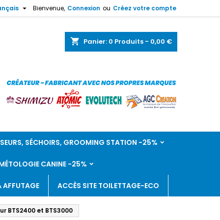

ançais
Bienvenue,
Connexion
ou
Créez votre compte
shopping_cart
Panier:
0
Produits - 0,00 €
SEURS, SÉCHOIRS, GROOMING STATION -25%
ÉTOLOGIE CANINE -25%
& AFFUTAGE
ACCÈS SITE TOILETTAGE-ECO
our BTS2400 et BTS3000