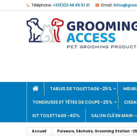
Téléphone:
+33(0)2 46 65 51 21
Email:
infos@groo
TABLES DE TOILETTAGE -25%
MEUBL
TONDEUSES ET TÊTES DE COUPE -25%
CISEA
KIT TOILETTAGE -40%
SALON CLÉ EN MAIN 
Accueil
Pulseurs, Séchoirs, Grooming Station -2