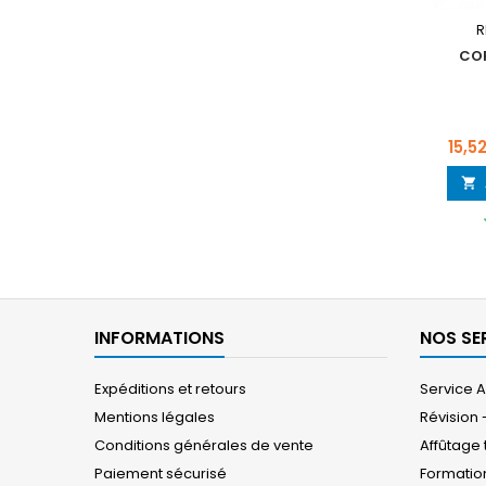
R
CO
Prix
15,5

INFORMATIONS
NOS SE
Expéditions et retours
Service 
Mentions légales
Révision 
Conditions générales de vente
Affûtage
Paiement sécurisé
Formation