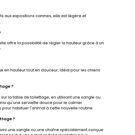
ts aux expositions canines, elle est légère et
.
e
le offre la possibilité de régler la hauteur grâce à un
.
e en hauteur tout en douceur, idéal pour les chiens
ttage ?
sur la table de toilettage, en utilisant une sangle ou
insi qu'une serviette douce pour le calmer.
our habituer l'animal à cette nouvelle routine.
ttage ?
utilisez une sangle ou une chaîne spécialement conçue