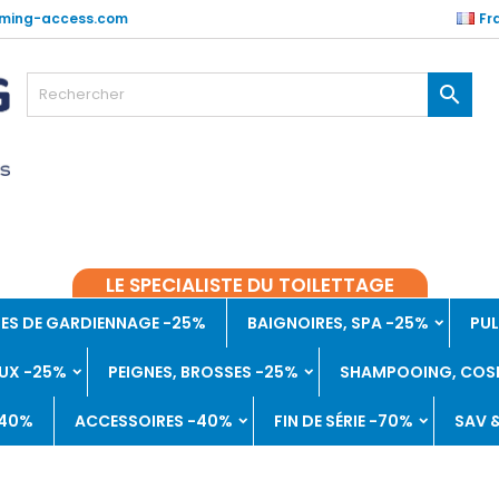
ming-access.com
Fr

LE SPECIALISTE DU TOILETTAGE
ES DE GARDIENNAGE -25%
BAIGNOIRES, SPA -25%
PUL
UX -25%
PEIGNES, BROSSES -25%
SHAMPOOING, COSM
-40%
ACCESSOIRES -40%
FIN DE SÉRIE -70%
SAV 