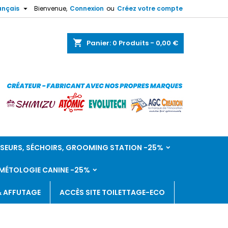

ançais
Bienvenue,
Connexion
ou
Créez votre compte
shopping_cart
Panier:
0
Produits - 0,00 €
SEURS, SÉCHOIRS, GROOMING STATION -25%
ÉTOLOGIE CANINE -25%
& AFFUTAGE
ACCÈS SITE TOILETTAGE-ECO