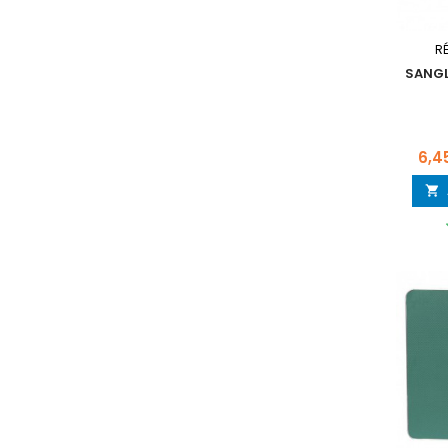
R
SANGL
Prix
6,4
