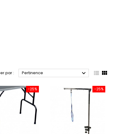



ier par :
Pertinence
-25%
-25%