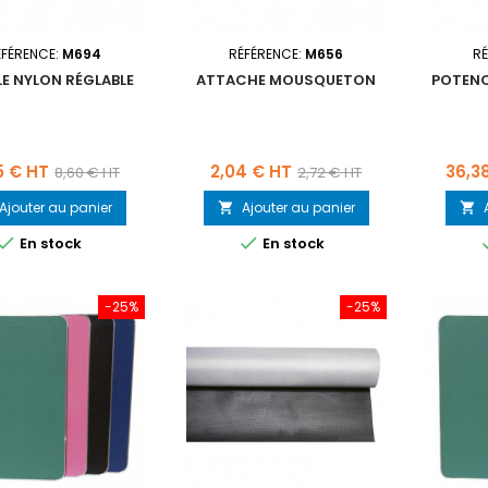
ÉFÉRENCE:
M694
RÉFÉRENCE:
M656
RÉ
E NYLON RÉGLABLE
ATTACHE MOUSQUETON
POTENC
Prix
Prix
Prix
Prix
5 € HT
2,04 € HT
36,3
8,60 € HT
2,72 € HT
de
de
Ajouter au panier
Ajouter au panier


base
base


En stock
En stock
-25%
-25%