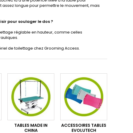
Attachez là à une potence fixée à la table pour
 soit assez longue pour permettre le mouvement, mais
isir pour soulager le dos ?
ilettage réglable en hauteur, comme celles
auliques.
ériel de toilettage chez Grooming Access.
TABLES MADE IN
ACCESSOIRES TABLES
CHINA
EVOLUTECH