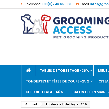
Téléphone:
+33(0)2 46 65 51 21
Email:
infos@groo
TABLES DE TOILETTAGE -25%
MEUBL
TONDEUSES ET TÊTES DE COUPE -25%
CISEA
KIT TOILETTAGE -40%
SALON CLÉ EN MAIN 
Accueil
Tables de toilettage -25%