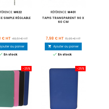
FÉRENCE:
M622
RÉFÉRENCE:
M401
E SIMPLE RÉGLABLE
TAPIS TRANSPARENT 90 X
60 CM
Prix
Prix
Prix
8 € HT
7,98 € HT
48,51 € HT
15,95 € HT
de
de
Ajouter au panier
Ajouter au panier

base
base


En stock
En stock
-25%
-25%