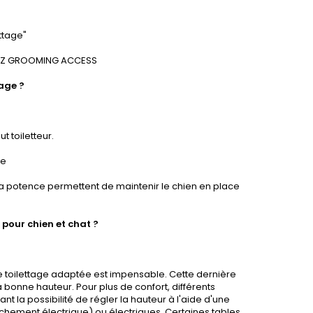
ttage"
CHEZ GROOMING ACCESS
tage ?
t toiletteur.
ge
la potence permettent de maintenir le chien en place
 pour chien et chat ?
de toilettage adaptée est impensable. Cette dernière
a bonne hauteur. Pour plus de confort, différents
nt la possibilité de régler la hauteur à l'aide d'une
nchement électrique) ou électriques. Certaines tables