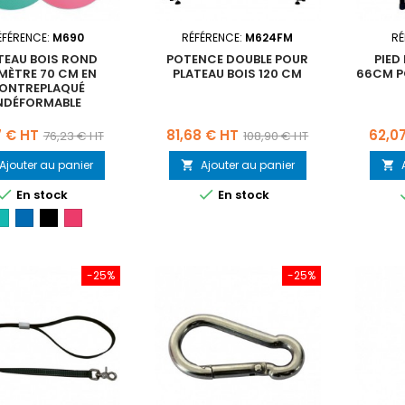
ÉFÉRENCE:
M690
RÉFÉRENCE:
M624FM
RÉ
TEAU BOIS ROND
POTENCE DOUBLE POUR
PIED
MÈTRE 70 CM EN
PLATEAU BOIS 120 CM
66CM P
ONTREPLAQUÉ
NDÉFORMABLE
Prix
Prix
Prix
Prix
7 € HT
81,68 € HT
62,0
76,23 € HT
108,90 € HT
de
de
Ajouter au panier
Ajouter au panier


base
base


En stock
En stock
Vert-
Bleu-
Noir-
Rose-
M690
M691
M692
M693
-25%
-25%