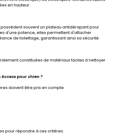
tées en hauteur.
é et possèdent souvent un plateau antidérapant pour
ées d'une potence, elles permettent d'attacher
éance de toilettage, garantissant ainsi sa sécurité.
néralement constituées de matériaux faciles à nettoyer
 Access pour chien ?
ères doivent être pris en compte :
les pour répondre à ces critères.