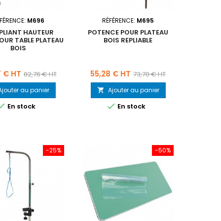
FÉRENCE:
M696
RÉFÉRENCE:
M695
 PLIANT HAUTEUR
POTENCE POUR PLATEAU
OUR TABLE PLATEAU
BOIS REPLIABLE
BOIS
Prix
Prix
Prix
7 € HT
55,28 € HT
82,76 € HT
73,70 € HT
de
de
Ajouter au panier
Ajouter au panier

base
base


En stock
En stock
-25%
-50%