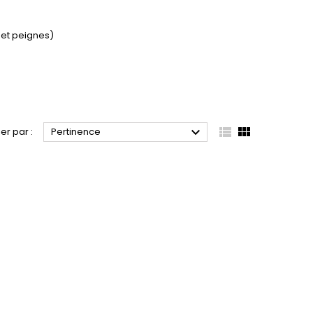
 et peignes)



ier par :
Pertinence