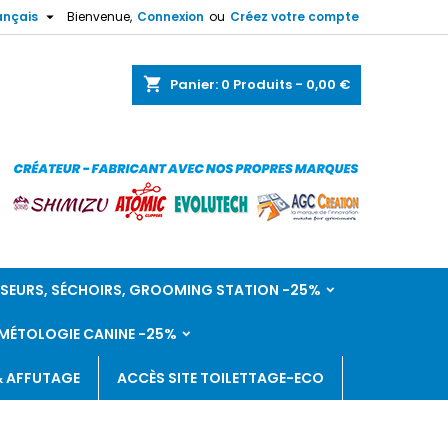

ançais
Bienvenue,
Connexion
ou
Créez votre compte
shopping_cart
Panier:
0
Produits - 0,00 €
SEURS, SÉCHOIRS, GROOMING STATION -25%
ÉTOLOGIE CANINE -25%
& AFFUTAGE
ACCÈS SITE TOILETTAGE-ECO