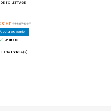
 DE TOILETTAGE
Prix
2 € HT
456,87 € HT
de
Ajouter au panier
base

En stock
1-1 de 1 article(s)