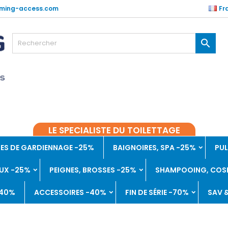
ming-access.com
Fr

LE SPECIALISTE DU TOILETTAGE
ES DE GARDIENNAGE -25%
BAIGNOIRES, SPA -25%
PUL
UX -25%
PEIGNES, BROSSES -25%
SHAMPOOING, COSM
-40%
ACCESSOIRES -40%
FIN DE SÉRIE -70%
SAV 