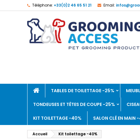
Téléphone:
+33(0)2 46 65 51 21
Email:
infos@groo
TABLES DE TOILETTAGE -25%
MEUBL
TONDEUSES ET TÊTES DE COUPE -25%
CISEA
KIT TOILETTAGE -40%
SALON CLÉ EN MAIN 
Accueil
Kit toilettage -40%