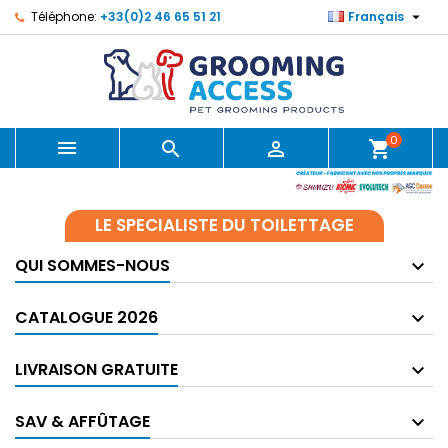

Téléphone:
+33(0)2 46 65 51 21
Français
0



shopping_cart
LE SPECIALISTE DU TOILETTAGE
QUI SOMMES-NOUS
CATALOGUE 2026
LIVRAISON GRATUITE
SAV & AFFÛTAGE