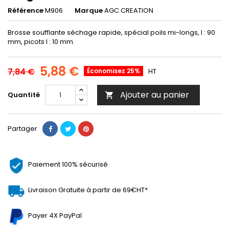
Référence
M906
Marque
AGC CREATION
Brosse soufflante séchage rapide, spécial poils mi-longs, l : 90
mm, picots l : 10 mm.
5,88 €
7,84 €
Économisez 25%
HT
Ajouter au panier
Quantité

Partager
Paiement 100% sécurisé
Livraison Gratuite à partir de 69€HT*
Payer 4X PayPal