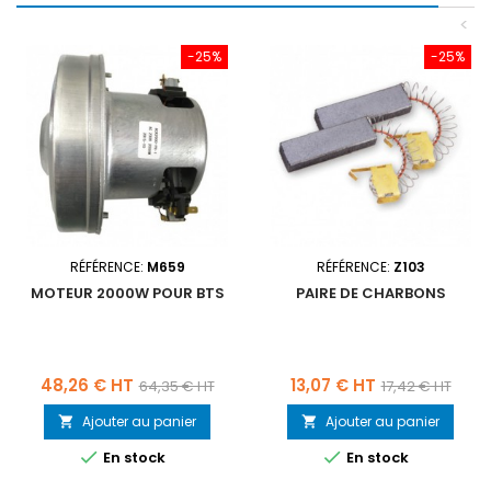
<
-25%
-25%
RÉFÉRENCE:
M659
RÉFÉRENCE:
Z103
MOTEUR 2000W POUR BTS
PAIRE DE CHARBONS
Prix
Prix
Prix
Prix
48,26 € HT
13,07 € HT
64,35 € HT
17,42 € HT
de
de
Ajouter au panier
Ajouter au panier


base
base


En stock
En stock