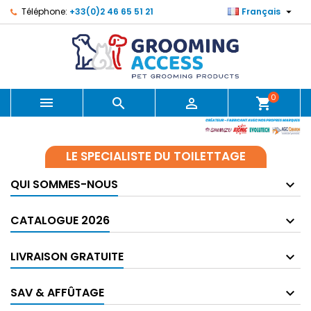

Téléphone:
+33(0)2 46 65 51 21
Français
0



shopping_cart
LE SPECIALISTE DU TOILETTAGE
QUI SOMMES-NOUS
CATALOGUE 2026
LIVRAISON GRATUITE
SAV & AFFÛTAGE