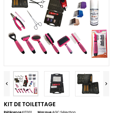


KIT DE TOILETTAGE
Référence
KIT001
Marque
AGC Sélection