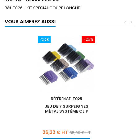
Réf. T026 - KIT SPÉCIAL COUPE LONGUE
VOUS AIMEREZ AUSSI
<
>
Pack
-25%
RÉFÉRENCE:
T025
JEU DE 7 SURPEIGNES
MÉTAL SYSTÈME CLIP
Prix
Prix
26,32 € HT
35,09 € HT