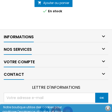
de
Ajouter au panier

base

En stock

INFORMATIONS

NOS SERVICES

VOTRE COMPTE

CONTACT
LETTRE D'INFORMATIONS
Notre boutique utilise des cookies pour
améliorer l'expérience utilisateur et nous