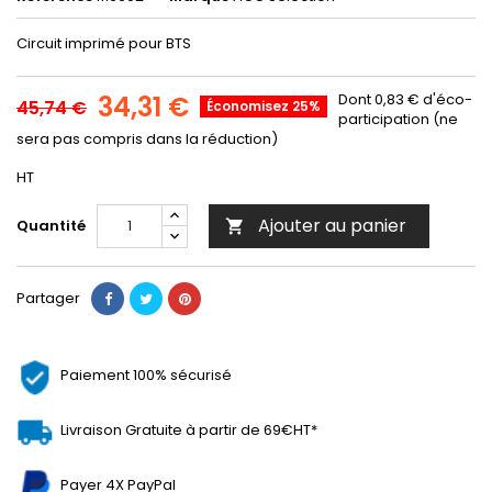
Circuit imprimé pour BTS
34,31 €
Dont 0,83 € d'éco-
45,74 €
Économisez 25%
participation (ne
sera pas compris dans la réduction)
HT
Ajouter au panier
Quantité

Partager
Paiement 100% sécurisé
Livraison Gratuite à partir de 69€HT*
Payer 4X PayPal