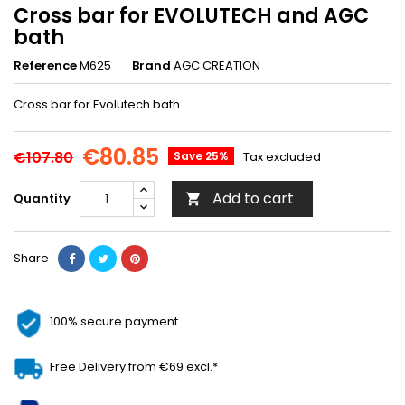
Cross bar for EVOLUTECH and AGC
bath
Reference
M625
Brand
AGC CREATION
Cross bar for Evolutech bath
€80.85
€107.80
Save 25%
Tax excluded
Add to cart
Quantity

Share
100% secure payment
Free Delivery from €69 excl.*