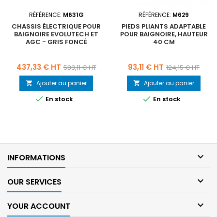
RÉFÉRENCE:
M631G
RÉFÉRENCE:
M629
CHASSIS ÉLECTRIQUE POUR
PIEDS PLIANTS ADAPTABLE
BAIGNOIRE EVOLUTECH ET
POUR BAIGNOIRE, HAUTEUR
AGC - GRIS FONCÉ
40 CM
Prix
Prix
Prix
Prix
437,33 € HT
93,11 € HT
583,11 € HT
124,15 € HT
de
de
Ajouter au panier
Ajouter au panier


base
base


En stock
En stock

INFORMATIONS

OUR SERVICES

YOUR ACCOUNT