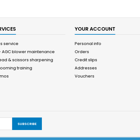
RVICES
YOUR ACCOUNT
es service
Personal info
 - AGC blower maintenance
Orders
head & scissors sharpening
Credit slips
rooming training
Addresses
emos
Vouchers