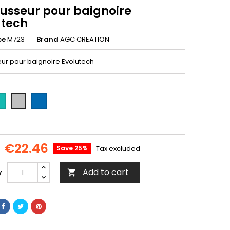
usseur pour baignoire
utech
ce
M723
Brand
AGC CREATION
ur pour baignoire Evolutech
rquoise
Bleu
Gris
royal
granit
€22.46
Save 25%
Tax excluded
Add to cart
y
