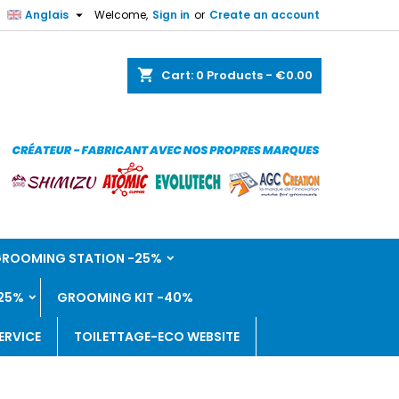

Anglais
Welcome,
Sign in
or
Create an account
shopping_cart
Cart:
0
Products - €0.00
 GROOMING STATION -25%
25%
GROOMING KIT -40%
ERVICE
TOILETTAGE-ECO WEBSITE