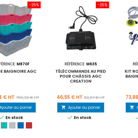
-25%
-25%
FÉRENCE:
M870F
RÉFÉRENCE:
M635
RÉ
DE BAIGNOIRE AGC
TÉLÉCOMMANDE AU PIED
KIT R
POUR CHÂSSIS AGC
BAIGN
CREATION
Prix
Prix
Prix
Prix
4 € HT
46,55 € HT
73,8
760,32 € HT
62,07 € HT
de
de
Ajouter au panier
Ajouter au panier


base
base


En stock
En stock
shia
Turquoise
Gris
Bleu
ROUGE
granit
royal