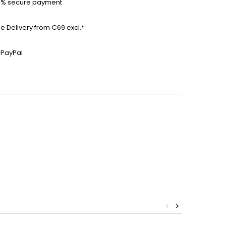
0% secure payment
ee Delivery from €69 excl.*
 PayPal
<
>