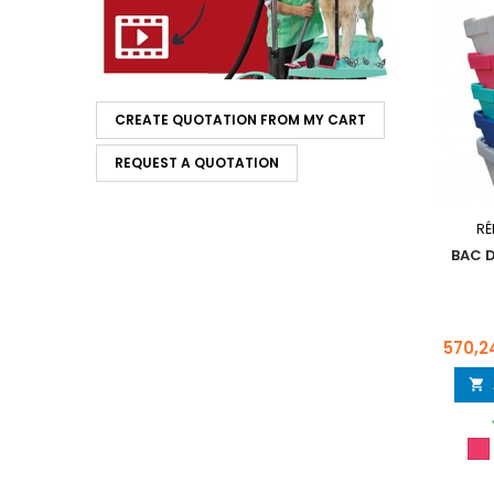
CREATE QUOTATION FROM MY CART
REQUEST A QUOTATION
RÉ
BAC 
Prix
570,2

Fu