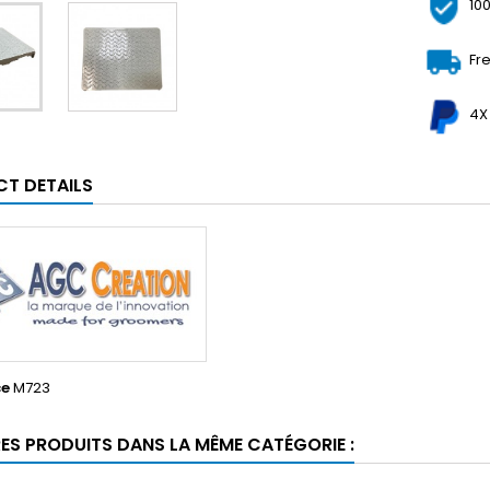
10
Fr
4X
T DETAILS
ce
M723
RES PRODUITS DANS LA MÊME CATÉGORIE :