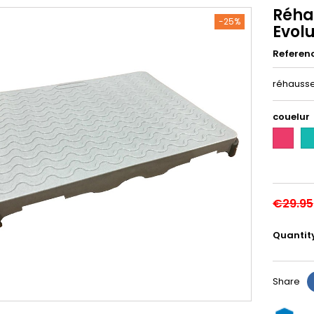
Réha
-25%
Evol
Referen
réhausse
couelur
Fushia
Tu
€29.95
Quantit
Share