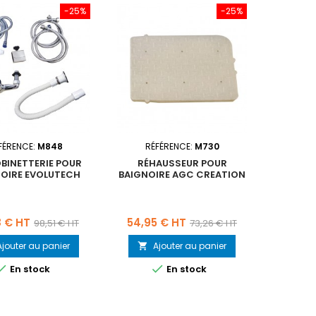
-25%
-25%
FÉRENCE:
M848
RÉFÉRENCE:
M730
RÉFÉR
OBINETTERIE POUR
RÉHAUSSEUR POUR
KIT RO
OIRE EVOLUTECH
BAIGNOIRE AGC CREATION
BA
Prix
Prix
Prix
Prix
8 € HT
54,95 € HT
76,40
98,51 € HT
73,26 € HT
de
de
Ajouter au panier
Ajouter au panier
A


base
base


En stock
En stock